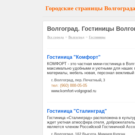
Городские страницы Волгоград
Волгоград. Гостиницы Волго
»
»
Все города
Волгоград
Гостиницы
Гостиница "Комфорт"
КОМФОРТ - это частная мини-гостиница в Волг
максимально удобными и уютными для наших г
материалы, мебель новая, персонал вежливый 
г. Волгоград, пер. Печатный, 3
тел: (960) 888-05-05
www.komfort-volgograd.ru
Гостиница "Сталинград"
Гостиница «Сталинград» расположена в культу
ждет уютная атмосфера отеля, доброжелатель
является членом Российской Гостиничной Ассо
г. Волгоград, 102 Высота, Мамаев Курган