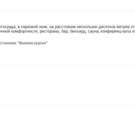
гограда, в парковой зоне, на расстоянии нескольких десятков метров от
ичной комфортности, рестораны, бар, бильярд, сауна, конференц-залы и
 остановка "Мамаев курган"