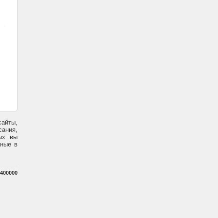
сайты,
сания,
ых вы
нные в
400000