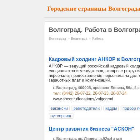
Городские страницы Волгоград
Волгоград. Работа в Волгогр
»
»
Все города
Волгоград
Работа
Кадровый холдинг АНКОР в Волгог
АНКОР — ведущий российский кадровый холдин
специалистов и менеджеров, экспресс-рекрутм
персонала, предоставление персонала на долг
заработных плат и компенсаций.
г. Волгоград, 400005, проспект Ленина, 56а, 
тел: (8442) 26-07-22, 26-07-23, 26-07-24
www.ancor.ru/locations/volgograd
вакансии
работодатели
кадры
подбор п
аутсорсинг
Центр развития бизнеса "АСКОН"
г. Волгоград, пр. Ленина, д.92к.4 этаж