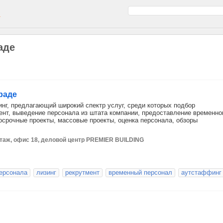
а
аде
раде
г, предлагающий широкий спектр услуг, среди которых подбор
ент, выведение персонала из штата компании, предоставление временно
осрочные проекты, массовые проекты, оценка персонала, обзоры
8 этаж, офис 18, деловой центр PREMIER BUILDING
ерсонала
лизинг
рекрутмент
временный персонал
аутстаффинг