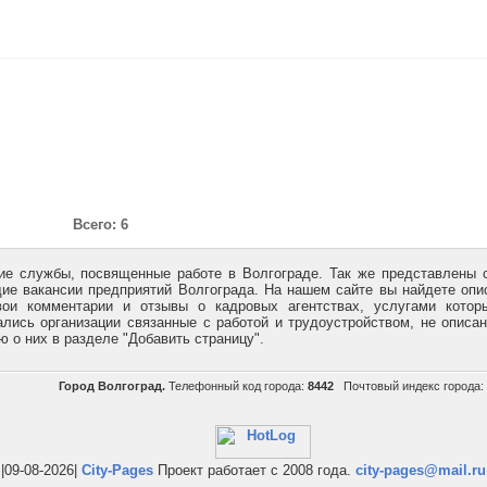
Всего: 6
ие службы, посвященные работе в Волгограде. Так же представлены 
е вакансии предприятий Волгограда. На нашем сайте вы найдете опи
ои комментарии и отзывы о кадровых агентствах, услугами котор
лись организации связанные с работой и трудоустройством, не описа
 о них в разделе "Добавить страницу".
Город Волгоград.
Телефонный код города:
8442
Почтовый индекс города:
|09-08-2026|
City-Pages
Проект работает с 2008 года.
city-pages@mail.ru