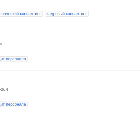
ленческий консалтинг
кадровый консалтинг
4а
дит персонала
оф. 4
дит персонала