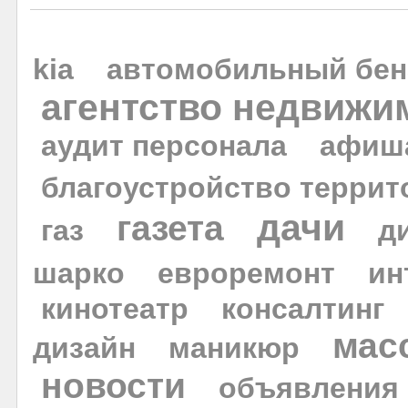
kia
автомобильный бен
агентство недвижи
аудит персонала
афиш
благоустройство террит
дачи
газета
газ
д
шарко
евроремонт
ин
кинотеатр
консалтинг
мас
дизайн
маникюр
новости
объявления