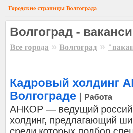
Городские страницы Волгограда
Волгоград - ваканс
»
»
Все города
Волгоград
"вака
Кадровый холдинг А
Волгограде
|
Работа
АНКОР — ведущий россий
холдинг, предлагающий шир
среди которых подбор спе