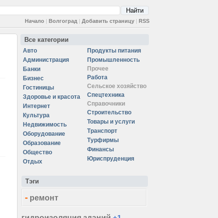
Начало
|
Волгоград
|
Добавить страницу
|
RSS
Все категории
Авто
Продукты питания
Администрация
Промышленность
Прочее
Банки
Работа
Бизнес
Сельское хозяйство
Гостиницы
Спецтехника
Здоровье и красота
Справочники
Интернет
Строительство
Культура
Товары и услуги
Недвижимость
Транспорт
Оборудование
Турфирмы
Образование
Финансы
Общество
Юриспруденция
Отдых
Тэги
-
ремонт
гидроизоляция зданий
+1