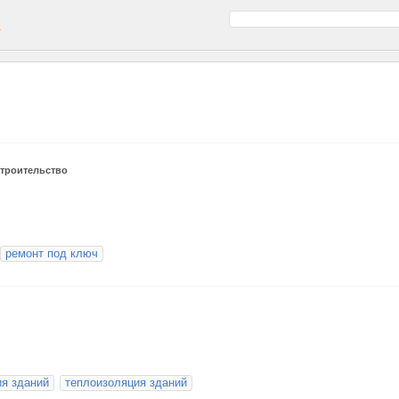
а
троительство
ремонт под ключ
ия зданий
теплоизоляция зданий