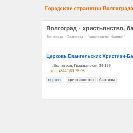
Городские страницы Волгоград
Волгоград - христьянство, б
»
»
Все города
Волгоград
"христьянство, баптизм"
Церковь Евангельских Христиан-Б
г. Волгоград, Гражданская, 34-179
тел: (8442)69-75-05
церковь
христианство
баптизм