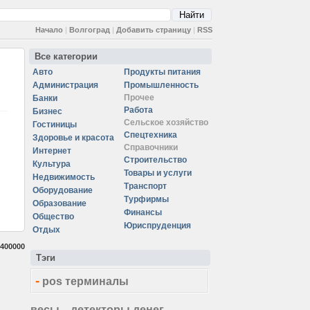
Начало
|
Волгоград
|
Добавить страницу
|
RSS
Все категории
Авто
Продукты питания
Администрация
Промышленность
Прочее
Банки
Работа
Бизнес
Сельское хозяйство
Гостиницы
Спецтехника
Здоровье и красота
Справочники
Интернет
Строительство
Культура
Товары и услуги
Недвижимость
Транспорт
Оборудование
Турфирмы
Образование
Финансы
Общество
Юриспруденция
Отдых
400000
Тэги
-
pos терминалы
весы
детекторы денег