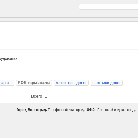
а
рудование
параты
POS терминалы
детекторы денег
счетчики денег
Всего: 1
Город Волгоград.
Телефонный код города:
8442
Почтовый индекс города: