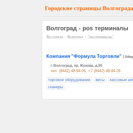
Городские страницы Волгоград
Волгоград - pos терминалы
»
»
Все города
Волгоград
"pos терминалы"
Компания "Формула Торговли"
|
Обо
г. Волгоград, пр. Жукова, д.95
тел: (8442) 48-94-05, +7 (8442) 48-94-26
торговое оборудование
весы
кассовые ап
сканеры