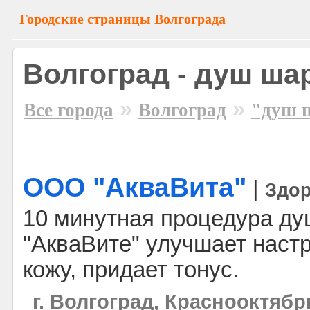
Городские страницы Волгограда
Волгоград - душ ша
»
»
Все города
Волгоград
"душ 
ООО "АкваВита"
|
Здор
10 минутная процедура ду
"АкваВите" улучшает настр
кожу, придает тонус.
г. Волгоград, Краснооктябр