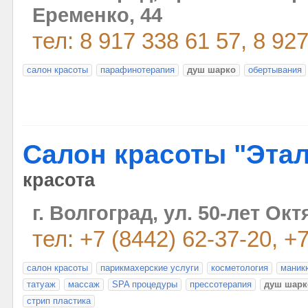
Еременко, 44
тел: 8 917 338 61 57, 8 92
салон красоты
парафинотерапия
душ шарко
обертывания
Cалон красоты "Эта
красота
г. Волгоград, ул. 50-лет Окт
тел: +7 (8442) 62-37-20, +
салон красоты
парикмахерские услуги
косметология
маник
татуаж
массаж
SPA процедуры
прессотерапия
душ шарк
стрип пластика