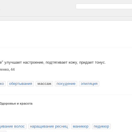
а
" улучшает настроение, подтягивает кожу, придает тонус.
менко, 44
ко
обертывания
массаж
похудение
эпиляция
Здоровье и красота
ивание волос
наращивание ресниц
маникюр
педикюр