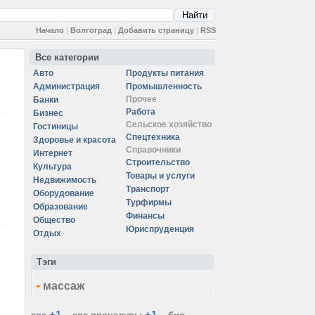
Начало
|
Волгоград
|
Добавить страницу
|
RSS
Все категории
Авто
Продукты питания
Администрация
Промышленность
Прочее
Банки
Работа
Бизнес
Сельское хозяйство
Гостиницы
Спецтехника
Здоровье и красота
Справочники
Интернет
Строительство
Культура
Товары и услуги
Недвижимость
Транспорт
Оборудование
Турфирмы
Образование
Финансы
Общество
Юриспруденция
Отдых
Тэги
-
массаж
+1
+1