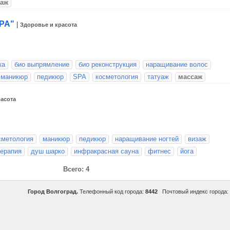
саж
PA"
|
Здоровье и красота
ка
био выпрямление
био реконструкция
наращивание волос
маникюр
педикюр
SPA
косметология
татуаж
массаж
расота
сметология
маникюр
педикюр
наращивание ногтей
визаж
терапия
душ шарко
инфракрасная сауна
фитнес
йога
Всего: 4
Город Волгоград.
Телефонный код города:
8442
Почтовый индекс города: