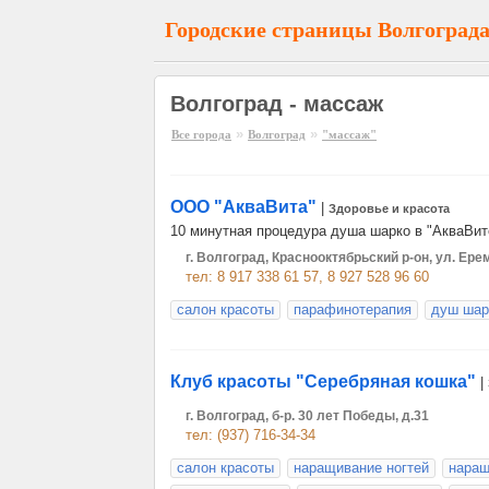
Городские страницы Волгоград
Волгоград - массаж
»
»
Все города
Волгоград
"массаж"
ООО "АкваВита"
|
Здоровье и красота
10 минутная процедура душа шарко в "АкваВите
г. Волгоград, Краснооктябрьский р-он, ул. Ере
тел: 8 917 338 61 57, 8 927 528 96 60
салон красоты
парафинотерапия
душ шар
Клуб красоты "Серебряная кошка"
|
г. Волгоград, б-р. 30 лет Победы, д.31
тел: (937) 716-34-34
салон красоты
наращивание ногтей
наращ