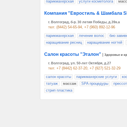
парикмахерская
услуги косметолога
мас
Компания "Евростиль & Шамбала S
г. Волгоград, б-р. 30 летия Победы, д.39к.а
тел: (8442) 54-65-94, +7 (960) 892-12-96
парикмахерская
лечение волос
био завив
наращивание ресниц
наращивание ногтей
Cалон красоты "Эталон"
|
Здоровье и к
г. Волгоград, ул. 50-лет Октября, д.27
тел: +7 (8442) 62-37-20, +7 (927) 521-32-29
салон красоты
парикмахерские услуги
ко
татуаж
массаж
SPA процедуры
прессо
стрип пластика