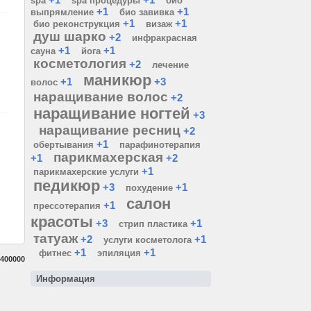
spa
spa процедуры
био
+1
+1
выпрямление
био завивка
+1
+1
био реконструкция
визаж
душ шарко
+2
инфракрасная
+1
+1
сауна
йога
косметология
+2
лечение
маникюр
+1
+3
волос
наращивание волос
+2
наращивание ногтей
+3
наращивание ресниц
+2
+1
обертывания
парафинотерапия
парикмахерская
+1
+2
+1
парикмахерские услуги
педикюр
+3
+1
похудение
салон
+1
прессотерапия
красоты
+3
+1
стрип пластика
татуаж
+2
+1
услуги косметолога
+1
+1
фитнес
эпиляция
400000
Информация