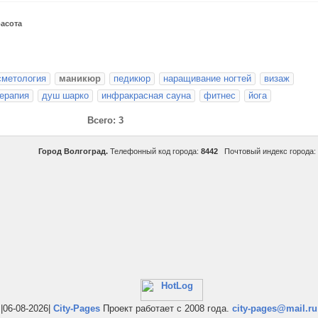
расота
сметология
маникюр
педикюр
наращивание ногтей
визаж
ерапия
душ шарко
инфракрасная сауна
фитнес
йога
Всего: 3
Город Волгоград.
Телефонный код города:
8442
Почтовый индекс города:
|06-08-2026|
City-Pages
Проект работает с 2008 года.
city-pages@mail.ru