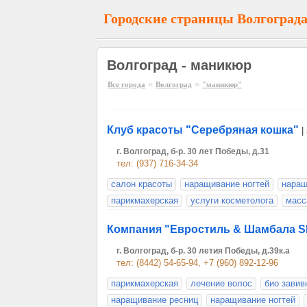
Городские страницы Волгоград
Волгоград - маникюр
»
»
Все города
Волгоград
"маникюр"
Клуб красоты "Серебряная кошка"
|
г. Волгоград, б-р. 30 лет Победы, д.31
тел: (937) 716-34-34
салон красоты
наращивание ногтей
наращ
парикмахерская
услуги косметолога
масс
Компания "Евростиль & Шамбала S
г. Волгоград, б-р. 30 летия Победы, д.39к.а
тел: (8442) 54-65-94, +7 (960) 892-12-96
парикмахерская
лечение волос
био завив
наращивание ресниц
наращивание ногтей