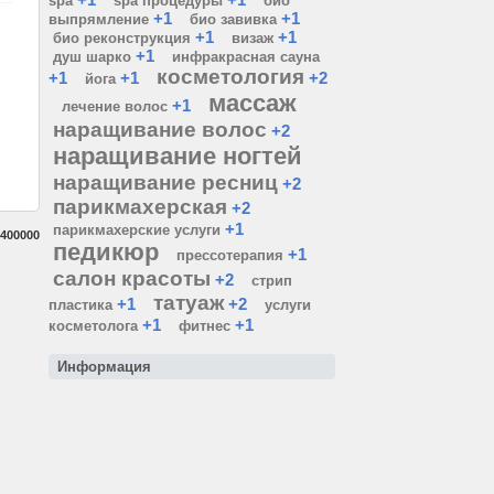
spa
spa процедуры
био
+1
+1
выпрямление
био завивка
+1
+1
био реконструкция
визаж
+1
душ шарко
инфракрасная сауна
косметология
+1
+1
+2
йога
массаж
+1
лечение волос
наращивание волос
+2
наращивание ногтей
наращивание ресниц
+2
парикмахерская
+2
+1
парикмахерские услуги
400000
педикюр
+1
прессотерапия
салон красоты
+2
стрип
татуаж
+1
+2
пластика
услуги
+1
+1
косметолога
фитнес
Информация