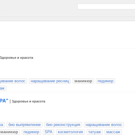
а
Здоровье и красота
ивание волос
наращивание ресниц
маникюр
педикюр
аж
PA"
|
Здоровье и красота
ка
био выпрямление
био реконструкция
наращивание волос
маникюр
педикюр
SPA
косметология
татуаж
массаж