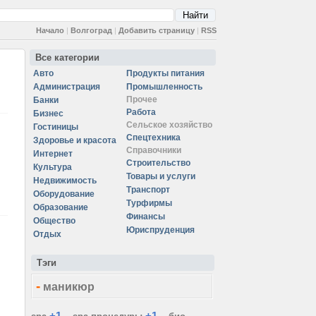
Начало
|
Волгоград
|
Добавить страницу
|
RSS
Все категории
Авто
Продукты питания
Администрация
Промышленность
Прочее
Банки
Работа
Бизнес
Сельское хозяйство
Гостиницы
Спецтехника
Здоровье и красота
Справочники
Интернет
Строительство
Культура
Товары и услуги
Недвижимость
Транспорт
Оборудование
Турфирмы
Образование
Финансы
Общество
Юриспруденция
Отдых
Тэги
-
маникюр
+1
+1