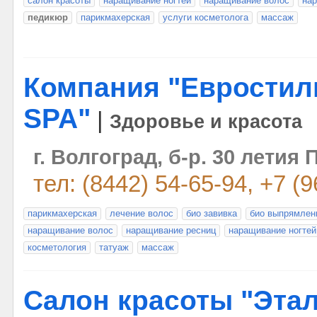
салон красоты
наращивание ногтей
наращивание волос
на
педикюр
парикмахерская
услуги косметолога
массаж
Компания "Евростил
SPA"
|
Здоровье и красота
г. Волгоград, б-р. 30 летия 
тел: (8442) 54-65-94, +7 (
парикмахерская
лечение волос
био завивка
био выпрямлен
наращивание волос
наращивание ресниц
наращивание ногтей
косметология
татуаж
массаж
Cалон красоты "Эта