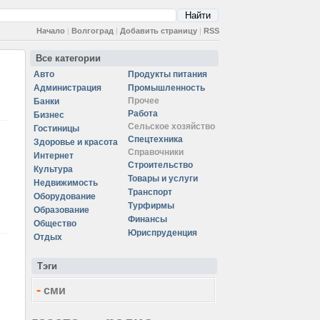
Начало
|
Волгоград
|
Добавить страницу
|
RSS
Все категории
Авто
Продукты питания
Администрация
Промышленность
Прочее
Банки
Работа
Бизнес
Сельское хозяйство
Гостиницы
Спецтехника
Здоровье и красота
Справочники
Интернет
Строительство
Культура
Товары и услуги
Недвижимость
Транспорт
Оборудование
Турфирмы
Образование
Финансы
Общество
Юриспруденция
Отдых
Тэги
-
сми