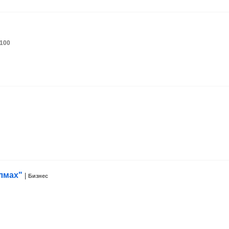
 100
лмах"
|
Бизнес