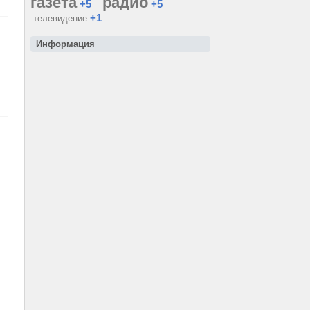
газета
радио
+5
+5
+1
телевидение
Информация