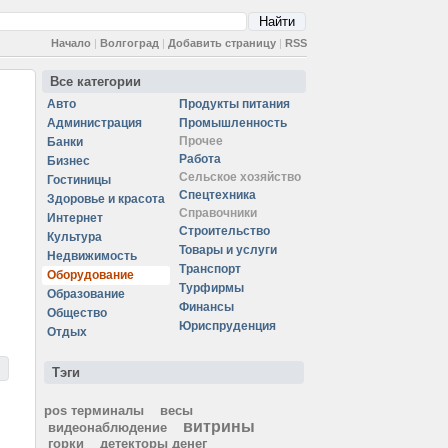
Начало
|
Волгоград
|
Добавить страницу
|
RSS
Все категории
Авто
Продукты питания
Администрация
Промышленность
Прочее
Банки
Работа
Бизнес
Сельское хозяйство
Гостиницы
Спецтехника
Здоровье и красота
Справочники
Интернет
Строительство
Культура
Товары и услуги
Недвижимость
Транспорт
Оборудование
Турфирмы
Образование
Финансы
Общество
Юриспруденция
Отдых
Тэги
pos терминалы
весы
витрины
видеонаблюдение
горки
детекторы денег